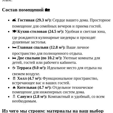
Состав помещений 🏡
🛋️
Гостиная (29.3 м²):
Сердце вашего дома. Просторное
помещение для семейных вечеров и приема гостей.
🍽️
Кухня-столовая (24.5 м²):
Удобная и светлая зона,
где рождаются кулинарные шедевры и проходят
душевные застолья.
🛏️
Главная спальня (12.8 м²):
Ваше личное
пространство для полноценного отдыха.
🛌
Две спальни (по 10.2 м²):
Уютные комнаты для
детей, гостей или рабочего кабинета.
☕
Терраса (9.0 м²):
Идеальное место для отдыха на
свежем воздухе.
🚪
Холл (4.7 м²):
Функциональное пространство,
встречающее вас и ваших гостей.
🔥
Котельная (4.7 м²):
Отдельное техническое
помещение для инженерных систем дома.
🚿
Санузел (2.8 м²):
Компактный и удобный, со всем
необходимым.
Из чего мы строим: материалы на ваш выбор