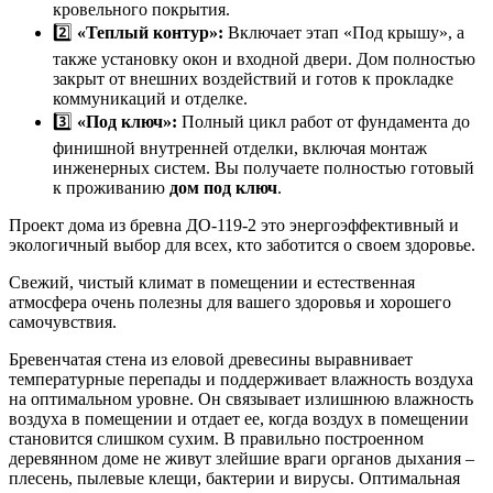
кровельного покрытия.
2️⃣
«Теплый контур»:
Включает этап «Под крышу», а
также установку окон и входной двери. Дом полностью
закрыт от внешних воздействий и готов к прокладке
коммуникаций и отделке.
3️⃣
«Под ключ»:
Полный цикл работ от фундамента до
финишной внутренней отделки, включая монтаж
инженерных систем. Вы получаете полностью готовый
к проживанию
дом под ключ
.
Проект дома из бревна ДО-119-2 это энергоэффективный и
экологичный выбор для всех, кто заботится о своем здоровье.
Свежий, чистый климат в помещении и естественная
атмосфера очень полезны для вашего здоровья и хорошего
самочувствия.
Бревенчатая стена из еловой древесины выравнивает
температурные перепады и поддерживает влажность воздуха
на оптимальном уровне. Он связывает излишнюю влажность
воздуха в помещении и отдает ее, когда воздух в помещении
становится слишком сухим. В правильно построенном
деревянном доме не живут злейшие враги органов дыхания –
плесень, пылевые клещи, бактерии и вирусы. Оптимальная