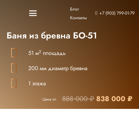
Блог
+7 (903) 799-01-79
Контакты
Баня из бревна БО-51
2
51 м
площадь
200 мм диаметр бревна
1 этажа
Первоначал
Т
888 000
₽
838 000
₽
Цена от:
цена
ц
составляла
8
888
0
000 ₽.