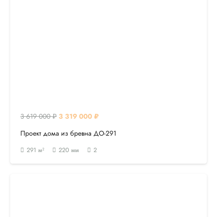
Первоначальная
Текущая
3 619 000
₽
3 319 000
₽
цена
цена:
Проект дома из бревна ДО-291
составляла
3
291
м²
220
мм
2
3
319
619
000 ₽.
000 ₽.