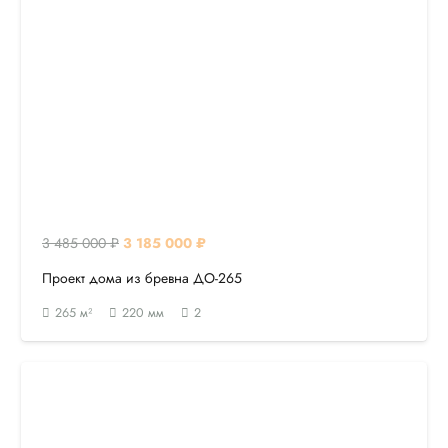
Первоначальная
Текущая
3 485 000
₽
3 185 000
₽
цена
цена:
Проект дома из бревна ДО-265
составляла
3
265
м²
220
мм
2
3
185
485
000 ₽.
000 ₽.